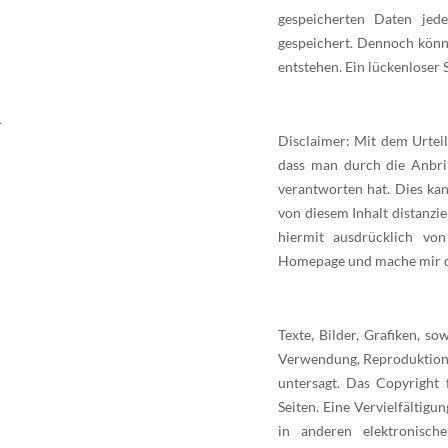
gespeicherten Daten jed
gespeichert. Dennoch könn
entstehen. Ein lückenloser 
1
Disclaimer: Mit dem Urtei
dass man durch die Anbrin
verantworten hat. Dies ka
von diesem Inhalt distanzie
hiermit ausdrücklich von
Homepage und mache mir die
Texte, Bilder, Grafiken, s
Verwendung, Reproduktion 
untersagt. Das Copyright 
Seiten. Eine Vervielfältig
in anderen elektronisch