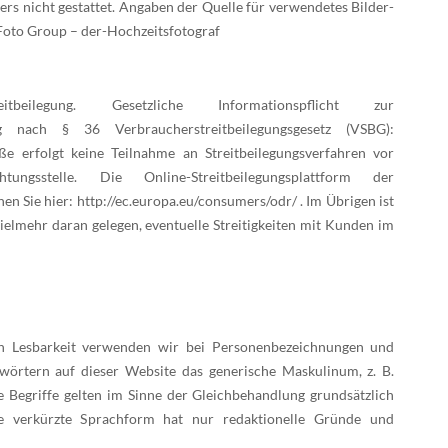
rs nicht gestattet. Angaben der Quelle für verwendetes Bilder-
 Foto Group – der-Hochzeitsfotograf
eitbeilegung. Gesetzliche Informationspflicht zur
ung nach § 36 Verbraucherstreitbeilegungsgesetz (VSBG):
e erfolgt keine Teilnahme an Streitbeilegungsverfahren vor
htungsstelle. Die Online-Streitbeilegungsplattform der
en Sie hier:
http://ec.europa.eu/consumers/odr/
. Im Übrigen ist
elmehr daran gelegen, eventuelle Streitigkeiten mit Kunden im
n Lesbarkeit verwenden wir bei Personenbezeichnungen und
örtern auf dieser Website das generische Maskulinum, z. B.
e Begriffe gelten im Sinne der Gleichbehandlung grundsätzlich
ie verkürzte Sprachform hat nur redaktionelle Gründe und