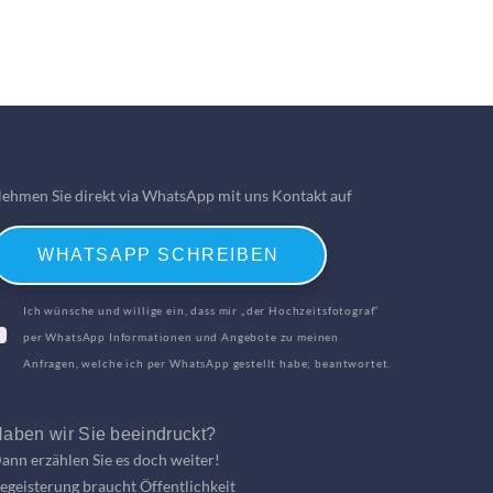
ehmen Sie direkt via WhatsApp mit uns Kontakt auf
WHATSAPP SCHREIBEN
Ich wünsche und willige ein, dass mir „der Hochzeitsfotograf“
per WhatsApp Informationen und Angebote zu meinen
Anfragen, welche ich per WhatsApp gestellt habe; beantwortet.
aben wir Sie beeindruckt?
ann erzählen Sie es doch weiter!
egeisterung braucht Öffentlichkeit