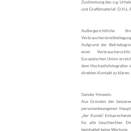
Zustimmung des o.g. Urhebe
und Grafikmaterial: D.H.L.
Außergerichtliche Str
Verbraucherstreitbeileg
Aufgrund der Betriebsgröß
einer Verbraucherschlic
Europäischen Union erreich
dem Hochzeitsfotografen vi
direkten Kontakt zu klären.
Gender Hinweis:
Aus Gründen der bessere
personenbezogenen Hauptw
„der Kunde“. Entsprechend
für alle Geschlechter. D
beinhaltet keine Wertung.