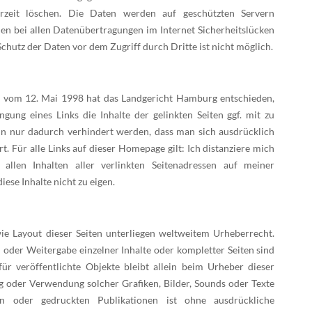
erzeit löschen. Die Daten werden auf geschützten Servern
en bei allen Datenübertragungen im Internet Sicherheitslücken
Schutz der Daten vor dem Zugriff durch Dritte ist nicht möglich.
l vom 12. Mai 1998 hat das Landgericht Hamburg entschieden,
gung eines Links die Inhalte der gelinkten Seiten ggf. mit zu
nn nur dadurch verhindert werden, dass man sich ausdrücklich
rt. Für alle Links auf dieser Homepage gilt: Ich distanziere mich
 allen Inhalten aller verlinkten Seitenadressen auf meiner
se Inhalte nicht zu eigen.
owie Layout dieser Seiten unterliegen weltweitem Urheberrecht.
oder Weitergabe einzelner Inhalte oder kompletter Seiten sind
für veröffentlichte Objekte bleibt allein beim Urheber dieser
ung oder Verwendung solcher Grafiken, Bilder, Sounds oder Texte
en oder gedruckten Publikationen ist ohne ausdrückliche