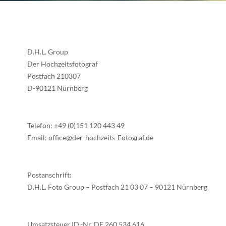
D.H.L. Group
Der Hochzeitsfotograf
Postfach 210307
D-90121 Nürnberg
Telefon: +49 (0)151 120 443 49
Email:
office@der-hochzeits-Fotograf.de
Postanschrift:
D.H.L. Foto Group – Postfach 21 03 07 – 90121 Nürnberg
Umsatzsteuer ID.-Nr. DE 260 534 616