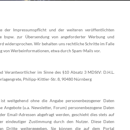
 der Impressumspflicht und der weiteren veröffentlichten
te bspw. zur Übersendung von angeforderter Werbung und
rd widersprochen. Wir behalten uns rechtliche Schritte im Falle
g von Werbeinformationen, etwa durch Spam-Mails vor.
nd Verantwortlicher im Sinne des §10 Absatz 3 MDStV: D.H.L.
rlagengrete, Philipp-Kittler-Str. 8, 90480 Nürnberg
 ist weitgehend ohne die Angabe personenbezogener Daten
lne Angebote (u.a. Newsletter, Forum) personenbezogene Daten
der Email-Adressen abgefragt werden, geschieht dies stets auf
nter eindeutiger Zustimmung durch den Nutzer. Diese Daten
an Dritte weitergegeben. Sie können die auf dem Portal