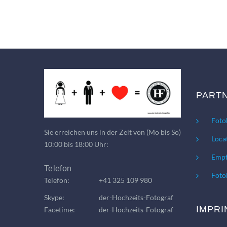
PART
Foto
Sie erreichen uns in der Zeit von (Mo bis So)
Loca
10:00 bis 18:00 Uhr:
Empf
Telefon
Foto
Telefon:
+41 325 109 980
Skype:
der-Hochzeits-Fotograf
IMPRI
Facetime:
der-Hochzeits-Fotograf